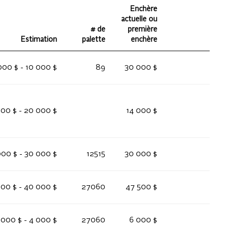
Enchère
actuelle ou
# de
première
Estimation
palette
enchère
000 $ - 10 000 $
89
30 000 $
000 $ - 20 000 $
14 000 $
00 $ - 30 000 $
12515
30 000 $
00 $ - 40 000 $
27060
47 500 $
 000 $ - 4 000 $
27060
6 000 $