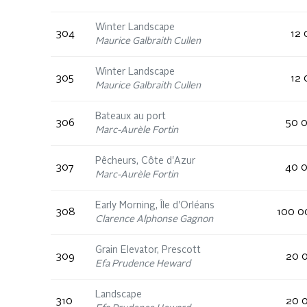
Winter Landscape
304
12 
Maurice Galbraith Cullen
Winter Landscape
305
12 
Maurice Galbraith Cullen
Bateaux au port
306
50 0
Marc-Aurèle Fortin
Pêcheurs, Côte d'Azur
307
40 0
Marc-Aurèle Fortin
Early Morning, Île d'Orléans
308
100 0
Clarence Alphonse Gagnon
Grain Elevator, Prescott
309
20 0
Efa Prudence Heward
Landscape
310
20 0