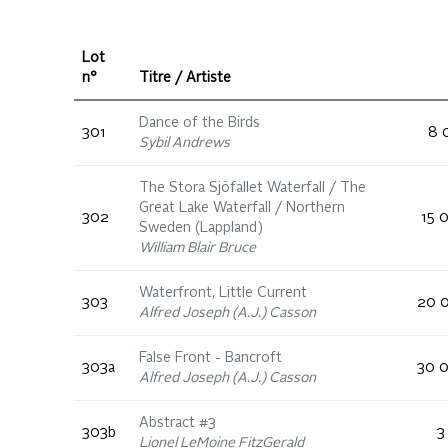
Lot
n°
Titre / Artiste
Dance of the Birds
301
8 
Sybil Andrews
The Stora Sjöfallet Waterfall / The
Great Lake Waterfall / Northern
302
15 
Sweden (Lappland)
William Blair Bruce
Waterfront, Little Current
303
20 0
Alfred Joseph (A.J.) Casson
False Front - Bancroft
303a
30 0
Alfred Joseph (A.J.) Casson
Abstract #3
303b
3
Lionel LeMoine FitzGerald