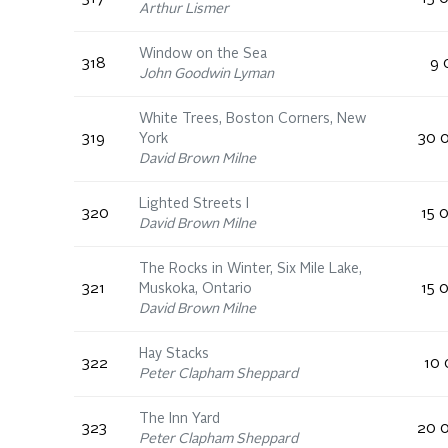
Arthur Lismer
Window on the Sea
318
9 
John Goodwin Lyman
White Trees, Boston Corners, New
319
York
30 0
David Brown Milne
Lighted Streets I
320
15 
David Brown Milne
The Rocks in Winter, Six Mile Lake,
321
Muskoka, Ontario
15 
David Brown Milne
Hay Stacks
322
10 
Peter Clapham Sheppard
The Inn Yard
323
20 0
Peter Clapham Sheppard