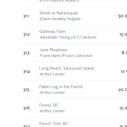
Efa Prudence Heward
Sheds at Natashquan
311
50 0
Edwin Headley Holgate
Gatineau Farm
312
15 
Alexander Young (A.Y.) Jackson
June Meadows
313
8 
Frank Hans (Franz) Johnston
Long Beach, Vancouver Island
314
12 
Arthur Lismer
Fallen Log in the Forest
315
20 0
Arthur Lismer
Forest, BC
316
15 
Arthur Lismer
Forest Tree, BC
317
15 